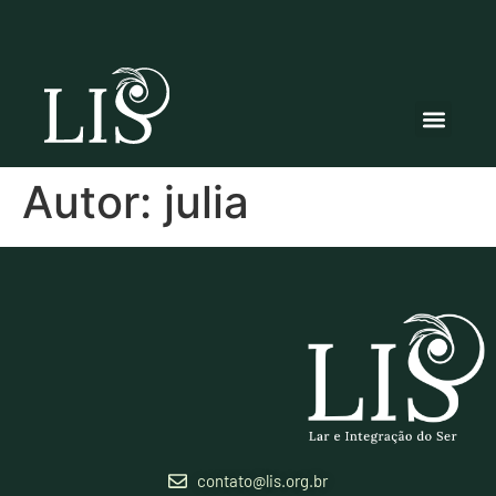
Autor:
julia
contato@lis.org.br