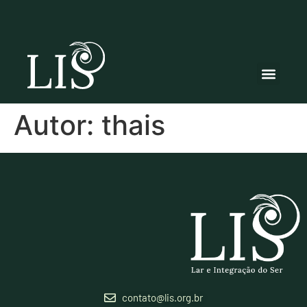
Autor:
thais
contato@lis.org.br