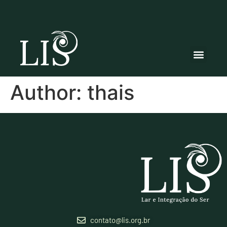
Author:
thais
contato@lis.org.br